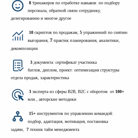
т
8
ренажеров по отработке навыков: по подбору
персонала, обратной связи сотруднику,
делегированию и многое другое
1
0
скриптов по продажам,
5
упражнений по снятию
7
выгорания,
практик планирования, аналитики,
декомпозиции
3
документа: сертификат участника
батлов, диплом, проект: оптимизация структуры
отдела продаж, характеристика
3
эксперта из сферы В2В, В2С с оборотом от
100+
млн., авторские методики
15+
инструментов по управлению командой:
подбор, адаптация, мотивация, постановка
задачи,
7
техник тайм менеджмента